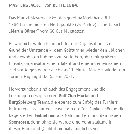
MASTERS JACKET
von
RETTL 1884
.
Das Murtal Masters Jacket designed by Modehaus RETTL
1884 für die meisten Nettopunkte (93 Punkte) sicherte sich
„Martin Bürger“
vom GC Gut-Murstätten.
Es war nicht wirklich einfach für die Organisation – auf
Grund der Umstände –
dem Golfturnier wieder den üblichen
und gewohnten Rahmen zur verleihen, aber mit großem
Einsatz, organisatorischem Talent und einem gemeinsamen
Ziel vor Augen wurde auch das 11. Murtal Masters wieder ein
Turnier-Highlight der Saison 2021.
Hervorzuheben sind auch das Engagement und die
Leistungen des gesamten
Golf Club Murtal
und
Burg
Spielberg
Teams, die ebenso zum Erfolg des Turniers
beitrugen. Last but not least – ein großes Dankeschön an die
begeisterten
Teilnehmer
aus Nah und Fern und den treuen
Sponsoren
, denn ohne sie würde eine Veranstaltung in
dieser Form und Qualität niemals möglich sein.