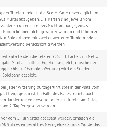
 der Turnierrunde ist die Score-Karte unverzüglich im
GCs Murtal abzugeben. Die Karten sind jeweils vom
 Zähler zu unterschreiben. Nicht ordnungsgemäß
re-Karten können nicht gewertet werden und führen zur
. Nur SpielerInnen mit zwei gewerteten Turnierrunden
esamtwertung berücksichtig werden.
heit entscheiden die letzten 9, 6, 3, 1 Löcher; im Netto
orgabe. Sind auch diese Ergebnisse gleich, entscheidet
hlaggleichheit (Champion Wertung) wird ein Sudden
. Spielbahn gespielt.
 bei jeder Witterung durchgeführt, sofern der Platz vom
iel freigegeben ist. Im Falle des Falles, könnte auch
den Turnierrunden gewertet oder das Turnier am 1. Tag
 am 2. Tag fortgesetzt werden.
 vor dem 1. Turniertag abgesagt werden, erhalten die
 50% ihres einbezahltes Nenngeldes zurück. Wurde das