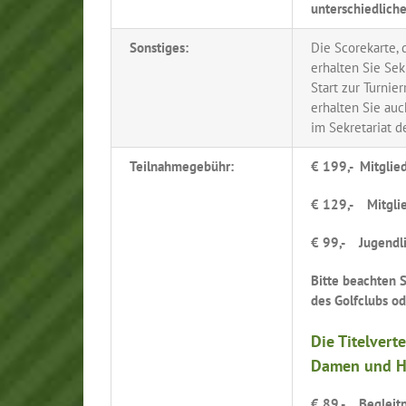
unterschiedlich
Sonstiges:
Die Scorekarte, 
erhalten Sie Sek
Start zur Turni
erhalten Sie auch
im Sekretariat d
Teilnahmegebühr:
€ 199,- Mitglie
€ 129,- Mitglie
€ 99,- Jugendli
Bitte beachten S
des Golfclubs o
Die Titelvert
Damen und H
€ 89,-
Begleitp