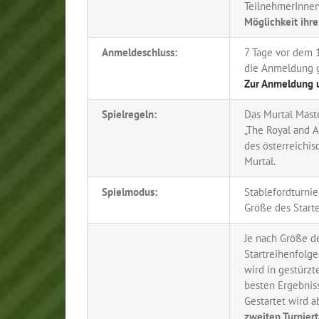
TeilnehmerInne
Möglichkeit ihr
Anmeldeschluss:
7 Tage vor dem 1
die Anmeldung g
Zur Anmeldung u
Spielregeln:
Das Murtal Maste
„The Royal and A
des österreichi
Murtal.
Spielmodus:
Stablefordturnie
Größe des Starte
Je nach Größe de
Startreihenfolge
wird in gestürzt
besten Ergebniss
Gestartet wird ab
zweiten Turniert