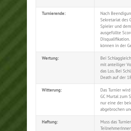
Turnierende:
Nach Beendigung
Sekretariat des 
Spieler und dem
ausgefüllte Sco
Disqualifikation
können in der G
Wertung:
Bei Schlaggleich
mit anteiliger V
das Los. Bei Sc
Death auf der 18
Witterung:
Das Turnier wird
GC Murtal zum Sp
nur eine der bei
abgebrochen und
Haftung:
Muss das Turnier
TeilnehmerInnen