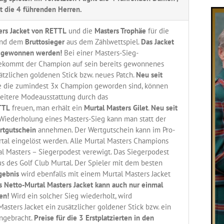
t die 4 führenden Herren.
ers Jacket von RETTL
und die
Masters Trophäe
für die
nd dem
Bruttosieger
aus dem Zählwettspiel.
Das Jacket
l gewonnen werden!
Bei einer Masters-Sieg-
ekommt der Champion auf sein bereits gewonnenes
ätzlichen goldenen Stick bzw. neues Patch.
Neu seit
ne die zumindest 3x Champion geworden sind, können
weitere Modeausstattung durch das
TTL
freuen, man erhält ein
Murtal Masters Gilet
.
Neu seit
 Wiederholung eines Masters-Sieg kann man statt der
rtgutschein
annehmen. Der Wertgutschein kann im Pro-
tal eingelöst werden. Alle Murtal Masters Champions
l Masters – Siegerpodest verewigt. Das Siegerpodest
s des Golf Club Murtal. Der Spieler mit dem besten
gebnis
wird ebenfalls mit einem Murtal Masters Jacket
s Netto-Murtal Masters Jacket kann auch nur einmal
en!
Wird ein solcher Sieg wiederholt, wird
asters Jacket ein zusätzlicher goldener Stick bzw. ein
angebracht.
Preise für die 3 Erstplatzierten in den