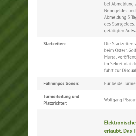
bei Abmeldung a
Nenngeldes und 
Abmeldung 3 Tag
des Startgeldes
getätigten Aufw
Startzeiten:
Die Startzeiten 
beim Österr. Go
Murtal veröffent
im Sekretariat d
führt zur Disqual
Fahnenpositionen:
Für beide Turnie
Turnierleitung und
Wolfgang Pistotn
Platzrichter:
Elektronische
erlaubt. Das 