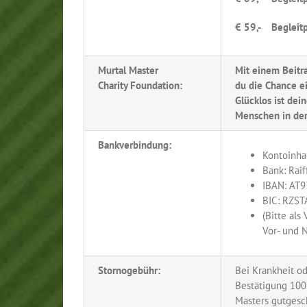
€ 59,- Begleitp
Murtal Master
Mit einem Beitr
Charity Foundation:
du die Chance e
Glücklos ist de
Menschen in der
Bankverbindung:
Kontoinha
Bank: Rai
IBAN: AT9
BIC: RZS
(Bitte al
Vor- und 
Stornogebühr:
Bei Krankheit od
Bestätigung 100
Masters gutgesc