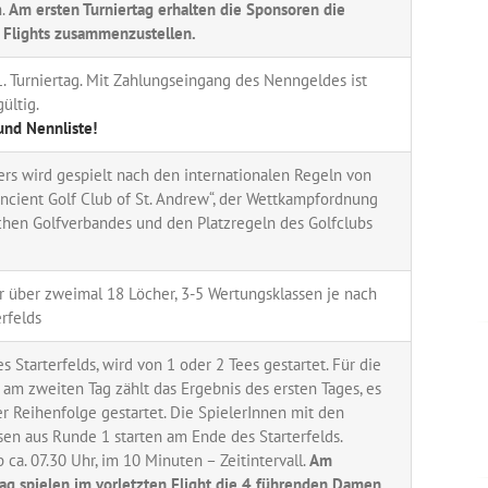
n.
Am ersten Turniertag erhalten die Sponsoren die
e Flights zusammenzustellen.
. Turniertag. Mit Zahlungseingang des Nenngeldes ist
ültig.
nd Nennliste!
rs wird gespielt nach den internationalen Regeln von
ncient Golf Club of St. Andrew“, der Wettkampfordnung
schen Golfverbandes und den Platzregeln des Golfclubs
r über zweimal 18 Löcher, 3-5 Wertungsklassen je nach
rfelds
s Starterfelds, wird von 1 oder 2 Tees gestartet. Für die
 am zweiten Tag zählt das Ergebnis des ersten Tages, es
er Reihenfolge gestartet. Die SpielerInnen mit den
en aus Runde 1 starten am Ende des Starterfelds.
 ca. 07.30 Uhr, im 10 Minuten – Zeitintervall.
Am
ag spielen im vorletzten Flight die 4 führenden Damen ,