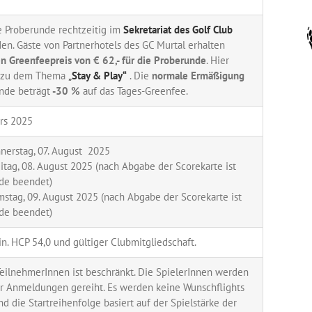
re Proberunde rechtzeitig im
Sekretariat des Golf Club
n. Gäste von Partnerhotels des GC Murtal erhalten
n Greenfeepreis von € 62,- für die Proberunde
. Hier
r zu dem Thema
„
Stay & Play“
. Die
normale Ermäßigung
nde beträgt
-30 %
auf das Tages-Greenfee.
ers 2025
nerstag, 07. August 2025
reitag, 08. August 2025 (nach Abgabe der Scorekarte ist
nde beendet)
amstag, 09. August 2025 (nach Abgabe der Scorekarte ist
nde beendet)
. HCP 54,0 und gültiger Clubmitgliedschaft.
TeilnehmerInnen ist beschränkt. Die SpielerInnen werden
r Anmeldungen gereiht. Es werden keine Wunschflights
nd die Startreihenfolge basiert auf der Spielstärke der