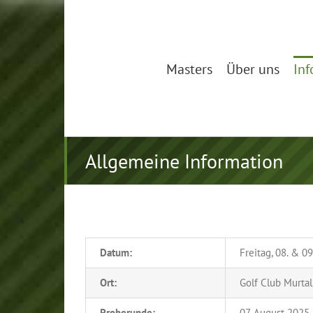
Zum
Inhalt
springen
Masters
Über uns
Inf
Allgemeine Information
Datum:
Freitag, 08. & 0
Ort:
Golf Club Murtal
Proberunde:
07. August 2025