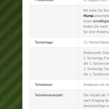
Wir bitte Sie Ih
Murtal
anzumelde
einen
ermäßigte
finden Sie meh
für eine Proberu
Turniertage:
15. Murtal Mast
Proberunde: Don
1. Turniertag: F
die 1. Turnierru
2. Turniertag: S
die 1. Turnierru
Teilnehmer:
Amateure mit min
Teilnehmeranzahl:
Die Anzahl der 
nach Eingang de
berücksichtigt u