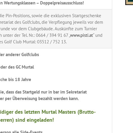
en Wertungsklassen – Doppelpreisausschluss!
die Pin-Positions, sowie die exklusiven Startgeschenke
retariat des Golfclubs, die Verpflegung jeweils vor dem
errunde vor dem Clubgebäude. Auskünfte zum Turnier
 unter der Tel. Nr.: 0664 / 394 91 67 „
www.pisti.at
“ und
es Golf Club Murtal: 03512 / 752 13.
der anderer Golfclubs
der des GC Murtal
che bis 18 Jahre
ie, dass das Startgeld nur in bar im Sekretariat
der per Überweisung bezahlt werden kann.
eidiger des letzten Murtal Masters (Brutto-
erren)
sind eingeladen!
erson alle Side-Events