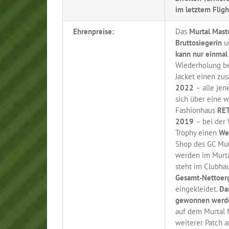
im letztem Fligh
Ehrenpreise:
Das
Murtal Mast
Bruttosiegerin
u
kann nur einma
Wiederholung b
Jacket einen zus
2022
– alle je
sich über eine 
Fashionhaus
RE
2019
– bei der
Trophy einen
We
Shop des GC Mur
werden im Murta
steht im Clubhau
Gesamt-Nettoer
eingekleidet.
Da
gewonnen werd
auf dem Murtal M
weiterer Patch 