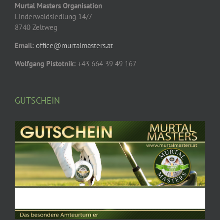
Murtal Masters Organisation
Linderwaldsiedlung 14/7
8740 Zeltweg
Email:
office@murtalmasters.at
Wolfgang Pistotnik:
+43 664 39 49 167
GUTSCHEIN