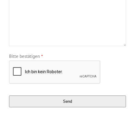
Bitte bestätigen
*
Send
This
field
should
be